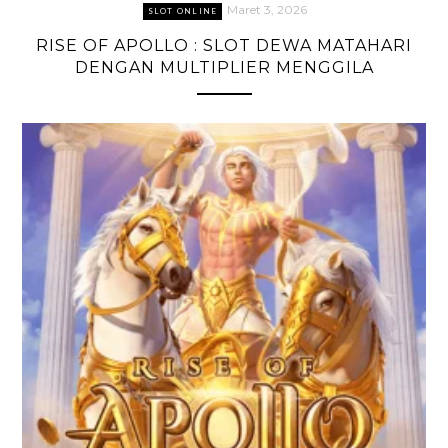
Maret 3, 2026
SLOT ONLINE
RISE OF APOLLO : SLOT DEWA MATAHARI
DENGAN MULTIPLIER MENGGILA