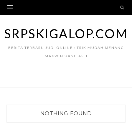
Skip
to
content
SRPSKIGALOP.COM
BERITA TERBARU JUDI ONLINE : TRIK MUDAH MENANG
MAXWIN UANG ASLI
NOTHING FOUND