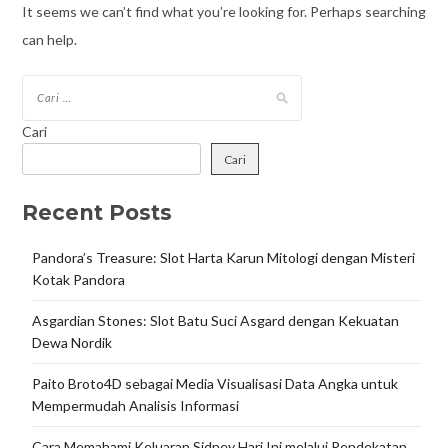
It seems we can’t find what you’re looking for. Perhaps searching
can help.
Cari
untuk:
Cari
Cari
Recent Posts
Pandora’s Treasure: Slot Harta Karun Mitologi dengan Misteri
Kotak Pandora
Asgardian Stones: Slot Batu Suci Asgard dengan Kekuatan
Dewa Nordik
Paito Broto4D sebagai Media Visualisasi Data Angka untuk
Mempermudah Analisis Informasi
Cara Memahami Keluaran Sidney Hari Ini melalui Pendekatan