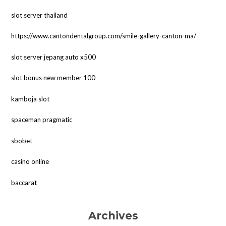
slot server thailand
https://www.cantondentalgroup.com/smile-gallery-canton-ma/
slot server jepang auto x500
slot bonus new member 100
kamboja slot
spaceman pragmatic
sbobet
casino online
baccarat
Archives